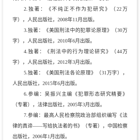
2.
独著：《不纯正不作为犯研究》（
22
万
字），人民出版社，
2008
年
11
月出版。
3.
独著：《美国刑法中的犯罪论原理》（
30
万
字），人民出版社，
2010
年
6
月出版。
4.
独著：《刑法中的行为理论研究》（
44
万
字），人民出版社，
2012
年
3
月出版。
5.
独著：《美国刑法各论原理》（
31
万字），
人民出版社，
2015
年
6
月出版。
6.
参编：吴振兴主编《犯罪形态研究精要》
（专著），法律出版社，
2005
年
3
月出版。
7.
参编：最高人民检察院政治部组织编写《法
律的真谛——写给执法者的书》（专著），中国检察
出版社，
2006
年
1
月出版。