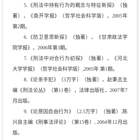
5.
《刑法中持有行为的概念与特征新探》（独
著），《南开学报》（哲学社会科学版），
2005
年
第
2
期。
6.
《防卫意思新探》（独著），《甘肃政法学
院学报》，
2006
年第
3
期。
7.
《刑法中对合行为初探》（独著），《河北
大学学报》（哲学社会科学版）
,2005
年 第
1
期。
8.
《论亲手犯》（
3
万字）（独著），赵秉志主
编《刑法论丛》（第
11
卷），法律出版社，
2007
年
7
月出版。
9.
《论原因自由行为》（
2.5
万字）（独著）
,
陈
兴良主编《刑事法评论》（第
15
卷）
, 2004
年
12
月出
版。