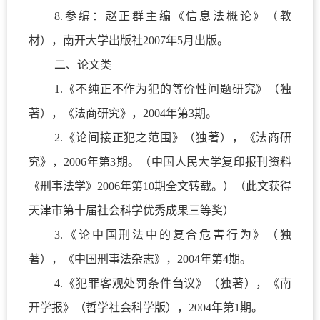
8.
参编：赵正群主编《信息法概论》（教
材），南开大学出版社
2007
年
5
月出版。
二、论文类
1.
《不纯正不作为犯的等价性问题研究》（独
著），《法商研究》，
2004
年第
3
期。
2.
《论间接正犯之范围》（独著），《法商研
究》，
2006
年第
3
期。（中国人民大学复印报刊资料
《刑事法学》
2006
年第
10
期全文转载。）（此文获得
天津市第十届社会科学优秀成果三等奖）
3.
《论中国刑法中的复合危害行为》（独
著），《中国刑事法杂志》，
2004
年第
4
期。
4.
《犯罪客观处罚条件刍议》（独著），《南
开学报》（哲学社会科学版），
2004
年第
1
期。