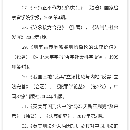
27.
《不纯正不作为犯的共犯》（独著）国家检
察官学院学报，
2009
第
4
期。
28.
《论承接竞合犯》（独著），《法制与社会
发展》
2002
第
1
期。
29.
《刑事古典学派罪刑均衡论的法律价值》
（独著）《河北大学学报
(
哲学社会科学版
)
》，
1999
年第
4
期。
30.
《我国三地“反黑”立法比较与内地“反黑”立
法完善》（合著）．《犯罪学论丛》（第
2
卷），中
国检察出版社
2004
年出版。
31.
《英美等国刑法中的“马耶夫斯基规则”及启
示》（独著），《法商研究》，
2017
年第
2
期。
32.
《英美刑法介入原因规则及其对中国刑法的