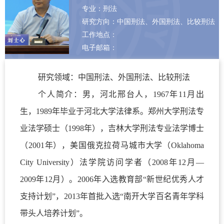
专业：刑法
研究方向：中国刑法、外国刑法、比较刑法
工作地点：
电子邮箱：
研究领域：中国刑法、外国刑法、比较刑法
个人简介：男，河北邢台人，
1967
年
11
月出
生，
1989
年毕业于河北大学法律系。郑州大学刑法专
业法学硕士（
1998
年），吉林大学刑法专业法学博士
（
2001
年），美国俄克拉荷马城市大学（
Oklahoma
City University
）法学院访问学者（
2008
年
12
月—
2009
年
12
月）。
2006
年入选教育部“新世纪优秀人才
支持计划”，
2013
年首批入选“南开大学百名青年学科
带头人培养计划”。