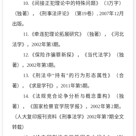
10.
《间接正犯理论中的特殊问题》（
3
万字）
（独著），《刑事法评论》（第
19
卷）
, 2007
年
12
月
出版。
11.
《牵连犯理论拓展研究》（独著），《河北
法学》，
2002
年第
3
期。
12.
《保险诈骗罪新探》，《当代法学》（独
著），
2002
年第
3
期。
13.
《刑法中“持有”的行为形态属性》（合
著），《求是学刊》，
2011
年第
5
期。
14.
《法规竞合论争分析与概念重构》（独
著），《国家检察官学院学报》，
2002
年第
2
期。
（人大复印报刊资料《刑事法学》
2002
年第
7
期全文
转载）