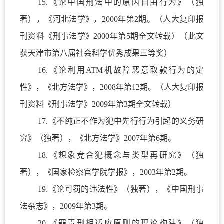
15.
《论中国刑法中的原因自由行为》（独
著），《河北法学》，
2000
年第
2
期。（人大复印报
刊资料《刑事法学》
2000
年第
5
期全文转载）（此文
获天津市第八届社会科学优秀成果三等奖）
16.
《论利用
ATM
机故障恶意取款行为的定
性》，《北方法学》，
2008
年第
12
期。（人大复印报
刊资料《刑事法学》
2009
年第
3
期全文转载）
17.
《不纯正不作为犯中先行行为引起的义务研
究》（独著），《北方法学》
2007
年第
6
期。
18.
《想象竞合犯概念与类型再研究》（独
著），《国家检察官学院学报》，
2003
年第
2
期。
19.
《论可罚的违法性》（独著），《中国刑事
法杂志》，
2009
年第
3
期。
20.
《罪责刑相适应原则的理论构建》（独