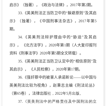
启示》（独著），《政治与法律》，
2017
年第
2
期。
33.
《英美刑法正当防卫中的“躲避原则”及其启
示》（独著），《中国刑事法杂志》，
2017
年第
5
期。
34.
《英美刑法辩护理由中的“胁迫”及其启
示》， 《北方法学》，
2020
年第
1
期（人大复印报刊
资料《刑事法学》
2020
年第
5
期全文转载）。
35.
《英美刑法正当防卫认定中的“相信原则”及
其启示》， 《人民检察》，
2020
年第
17
期。
36.
《强奸罪中的被害人承诺新论——以中国与
英美刑法比较为视角》，赵秉志主编《刑法论丛》
（第
65
卷），法律出版
社，2022年5月出版。
37.《英美刑法中的严格责任及中国刑法的立