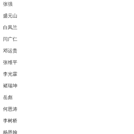
张强
盛元山
白凤兰
闫广仁
邓运贵
张维平
李光霖
褚瑞坤
岳彪
何恩涛
李树桥
杨恩翰