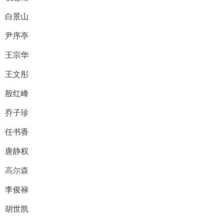
白景山
尹序亭
王宗华
王文彤
殷红峰
乔子珍
任书香
唐静权
高尔森
李俊禄
胡世凯