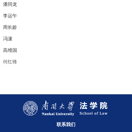
潘同龙
李运午
周长龄
冯潇
高维国
何红锋
联系我们